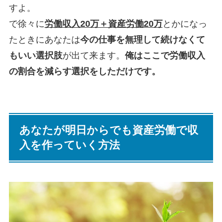
すよ。
で徐々に
労働収入20万＋資産労働20万
とかになっ
たときにあなたは
今の仕事を無理して続けなくて
もいい選択肢
が出て来ます。
俺はここで労働収入
の割合を減らす選択をしただけです。
あなたが明日からでも資産労働で収
入を作っていく方法