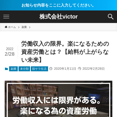
お知らせ内容をここに入力してください。
株式会社victor
ホーム
副業
労働収入の限界。楽になるための
2022
資産労働とは？【給料が上がらな
2/28
い未来】
2020年1月11日
2022年2月28日
副業
未分類
脱サラ生活