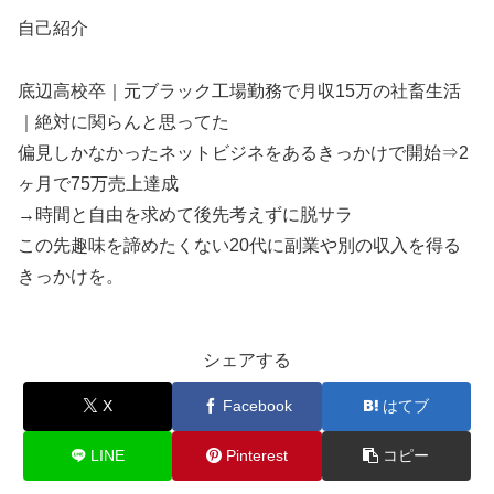
自己紹介
底辺高校卒｜元ブラック工場勤務で月収15万の社畜生活
｜絶対に関らんと思ってた
偏見しかなかったネットビジネをあるきっかけで開始⇒2
ヶ月で75万売上達成
→時間と自由を求めて後先考えずに脱サラ
この先趣味を諦めたくない20代に副業や別の収入を得る
きっかけを。
シェアする
X
Facebook
はてブ
LINE
Pinterest
コピー